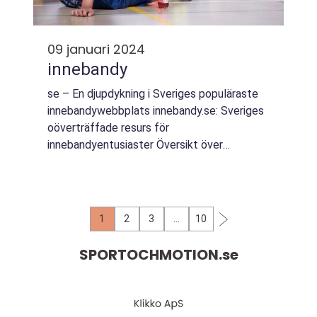
09 januari 2024
innebandy
se – En djupdykning i Sveriges populäraste
innebandywebbplats innebandy.se: Sveriges
oöverträffade resurs för
innebandyentusiaster Översikt över
innebandy.se innebandy.se är en digital
plattform som har blivit centrum för
innebandyintresserade ...
1
2
3
…
10
SPORTOCHMOTION.
se