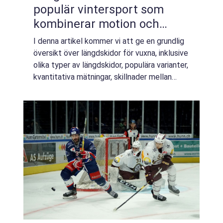
populär vintersport som
kombinerar motion och
naturupplevelse
I denna artikel kommer vi att ge en grundlig
översikt över längdskidor för vuxna, inklusive
olika typer av längdskidor, populära varianter,
kvantitativa mätningar, skillnader mellan
skidtyper samt en historisk genomgång av
deras för- och nackdelar. A...