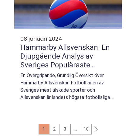
08 januari 2024
Hammarby Allsvenskan: En
Djupgående Analys av
Sveriges Populäraste
Fotbollsliga
En Övergripande, Grundlig Översikt över
Hammarby Allsvenskan Fotboll är en av
Sveriges mest älskade sporter och
Allsvenskan är landets högsta fotbollsliga.
Inom Allsvenskan finns det många
framstående lag och bland dem är
Hammarby IF en av de mest fr...
1
2
3
…
10