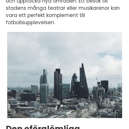
och upptäcka nya områden. Ett besök till
stadens många teatrar eller musikarenor kan
vara ett perfekt komplement till
fotbollsupplevelsen.
Den oförglömliga