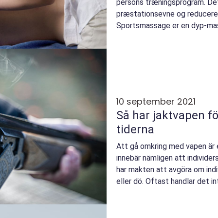
persons træningsprogram. De
præstationsevne og reducere r
Sportsmassage er en dyp-mas
bindev&...
10 september 2021
Så har jaktvapen 
tiderna
Att gå omkring med vapen är e
innebär nämligen att individers
har makten att avgöra om indi
eller dö. Oftast handlar det i
...