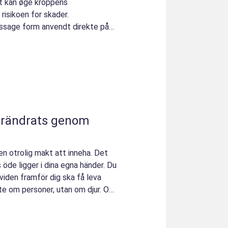
t kan øge kroppens
isikoen for skader.
sage form anvendt direkte på
förändrats genom
n otrolig makt att inneha. Det
 öde ligger i dina egna händer. Du
viden framför dig ska få leva
nte om personer, utan om djur. Och