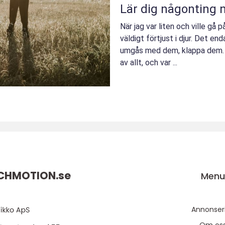
Lär dig någonting n
När jag var liten och ville gå p
väldigt förtjust i djur. Det en
umgås med dem, klappa dem.
av allt, och var ...
CHMOTION.
se
Men
Annonser