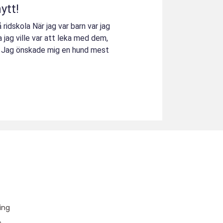
ytt!
å ridskola När jag var barn var jag
da jag ville var att leka med dem,
 Jag önskade mig en hund mest
u
ing