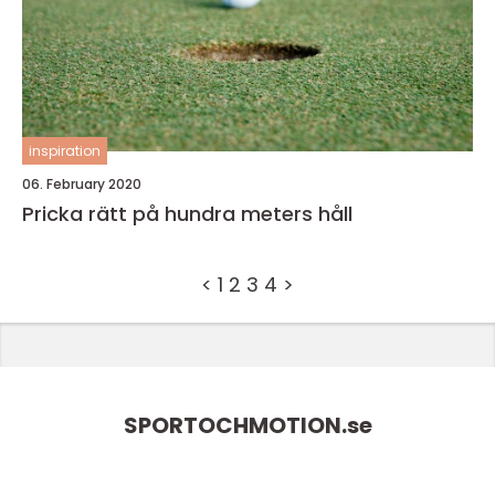
inspiration
06. February 2020
Pricka rätt på hundra meters håll
<
1
2
3
4
>
SPORTOCHMOTION.
se