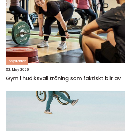
inspiration
02. May 2026
Gym i hudiksvall träning som faktiskt blir av