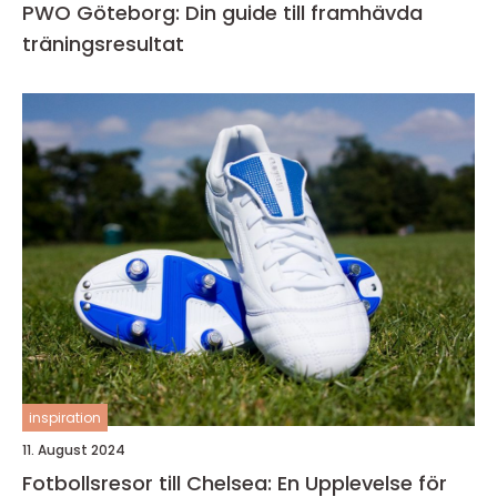
PWO Göteborg: Din guide till framhävda
träningsresultat
inspiration
11. August 2024
Fotbollsresor till Chelsea: En Upplevelse för