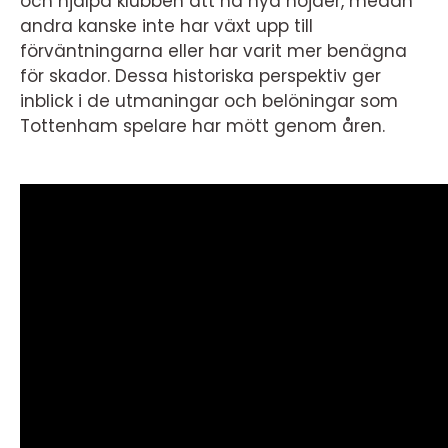
och hjälpa klubben att nå nya höjder, medan
andra kanske inte har växt upp till
förväntningarna eller har varit mer benägna
för skador. Dessa historiska perspektiv ger
inblick i de utmaningar och belöningar som
Tottenham spelare har mött genom åren.