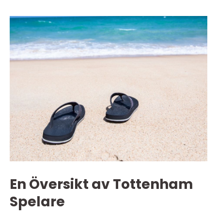
En Översikt av Tottenham
Spelare