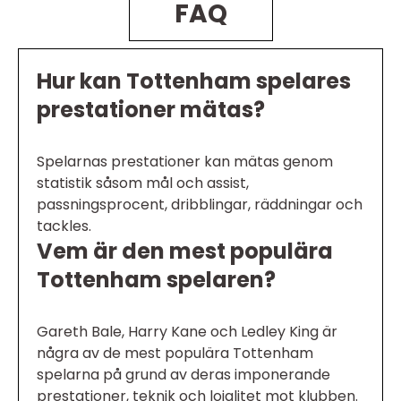
FAQ
Hur kan Tottenham spelares
prestationer mätas?
Spelarnas prestationer kan mätas genom
statistik såsom mål och assist,
passningsprocent, dribblingar, räddningar och
tackles.
Vem är den mest populära
Tottenham spelaren?
Gareth Bale, Harry Kane och Ledley King är
några av de mest populära Tottenham
spelarna på grund av deras imponerande
prestationer, teknik och lojalitet mot klubben.