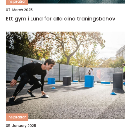
inspiration
07. March 2025
Ett gym i Lund för alla dina träningsbehov
inspiration
05. January 2025