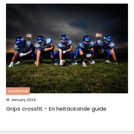
redaktionel
18. January 2024
Grips crossfit - En heltäckande guide