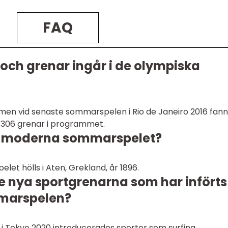
FAQ
och grenar ingår i de olympiska
l, men vid senaste sommarspelen i Rio de Janeiro 2016 fan
h 306 grenar i programmet.
ta moderna sommarspelet?
et hölls i Aten, Grekland, år 1896.
de nya sportgrenarna som har införts
marspelen?
 Tokyo 2020 introducerades sporter som surfing,