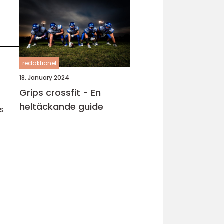
redaktionel
18. January 2024
Grips crossfit - En
heltäckande guide
ns