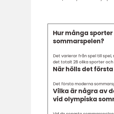
Hur många sporter 
sommarspelen?
Det varierar från spel till spe
det totalt 28 olika sporter oc
När hölls det förs
Det första moderna sommarspel
Vilka är några av 
vid olympiska som
Vid de senaste sommarspelen i