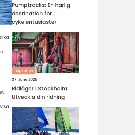
Pumptracks: En härlig
destination för
cykelentusiaster
lika
ka
inspiration
07. June 2025
Ridläger i Stockholm:
et
Utveckla din ridning
 visa