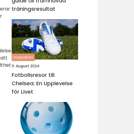
guide till framhävda
träningsresultat
gerar
r
delse
 att
inspiration
lthet
11. August 2024
Fotbollsresor till
Chelsea: En Upplevelse
för Livet