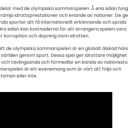
kdelar med de olympiska sommarspelen. Å ena sidan fun
främja idrottsprestationer och enande av nationer. De ge
nda sporter att få internationellt erkännande och sprida
ndra sidan kan kostnaderna för att arrangera spelen vara
ör korruption och dopning inom idrotten.
 att de olympiska sommarspelen är en globalt älskad hän
världen genom sport. Dessa spel ger idrottare möjlighet
 och tävlingsanda och förmedlar en känsla av nationssto
rspelen är ett evenemang som är värt att följa och
tsman eller inte.