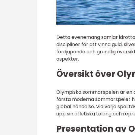
Detta evenemang samlar idrottare
discipliner för att vinna guld, sil
fördjupande och grundlig översi
aspekter.
Översikt över O
Olympiska sommarspelen är en de
första moderna sommarspelet höll
global händelse. Vid varje spel täv
upp sin atletiska talang och repre
Presentation av