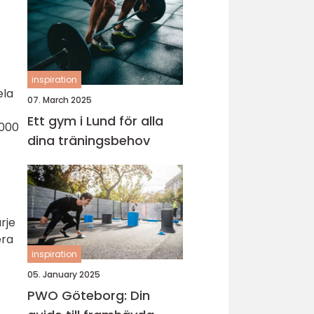
inspiration
ela
07. March 2025
Ett gym i Lund för alla
 000
dina träningsbehov
rje
era
inspiration
05. January 2025
PWO Göteborg: Din