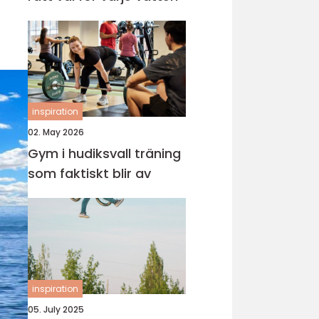
inspiration
02. May 2026
Gym i hudiksvall träning
som faktiskt blir av
inspiration
05. July 2025