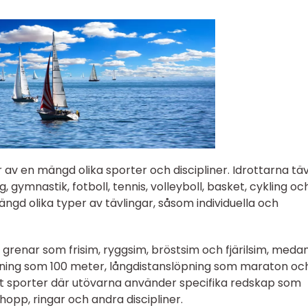
 en mängd olika sporter och discipliner. Idrottarna täv
 gymnastik, fotboll, tennis, volleyboll, basket, cykling oc
ngd olika typer av tävlingar, såsom individuella och
 grenar som frisim, ryggsim, bröstsim och fjärilsim, meda
öpning som 100 meter, långdistanslöpning som maraton oc
et sporter där utövarna använder specifika redskap som
hopp, ringar och andra discipliner.