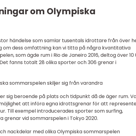
tningar om Olympiska
or händelse som samlar tusentals idrottare från över h
g om dess omfattning kan vi titta på några kvantitativa
len, som ägde rum i Rio de Janeiro 2016, deltog över 10
 Det fanns totalt 28 olika sporter och 306 grenar i
iska sommarspelen skiljer sig från varandra
r sig beroende på plats och tidpunkt då de äger rum. Va
öjlighet att införa egna idrottsgrenar för att represent
ur. Till exempel introducerades sporter som surfing,
ya grenar vid sommarspelen i Tokyo 2020.
 och nackdelar med olika Olympiska sommarspelen