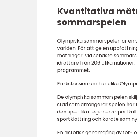
Kvantitativa mä
sommarspelen
Olympiska sommarspelen är en st
världen. För att ge en uppfattnin
mätningar. Vid senaste sommarspe
idrottare från 206 olika nationer.
programmet.
En diskussion om hur olika Olymp
De olympiska sommarspelen skilje
stad som arrangerar spelen har m
den specifika regionens sportkult
sportklättring och karate som n
En historisk genomgång av för-