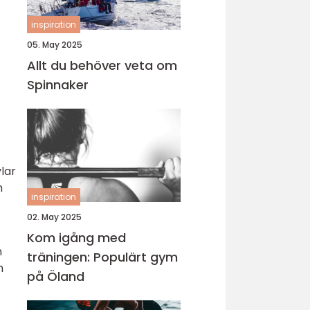
inspiration
05. May 2025
Allt du behöver veta om
Spinnaker
lar
h
inspiration
02. May 2025
Kom igång med
n
träningen: Populärt gym
h
på Öland