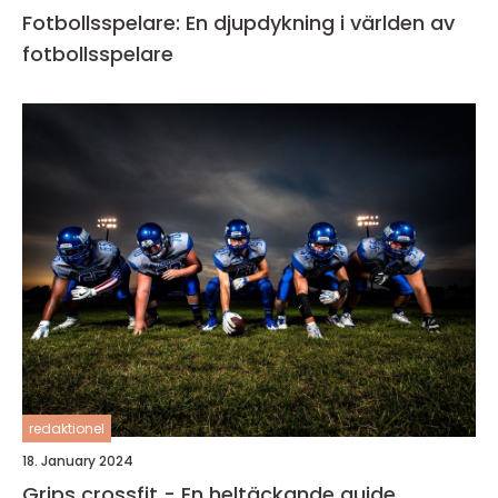
Fotbollsspelare: En djupdykning i världen av
fotbollsspelare
redaktionel
18. January 2024
Grips crossfit - En heltäckande guide