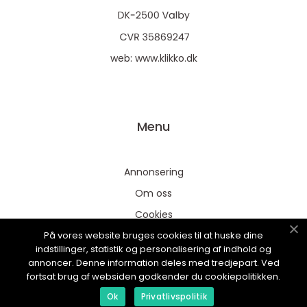
web:
www.klikko.dk
Menu
Annonsering
Om oss
Cookies
På vores website bruges cookies til at huske dine
Kontakta oss
indstillinger, statistik og personalisering af indhold og
Sitemap
annoncer. Denne information deles med tredjepart. Ved
fortsat brug af websiden godkender du cookiepolitikken.
Ok
Privatlivspolitik