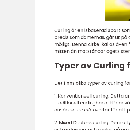
Curling är en isbaserad sport som
precis som damernas, går ut på a
möjligt. Denna cirkel kallas även 
mitten än motståndarlagets stena
Typer av Curling 
Det finns olika typer av curling f
1. Konventioneell curling: Detta 
traditionell curlingbana. Här anv
använder också kvastar för att p
2. Mixed Doubles curling: Denna t
och en kvinna, och spelas på en m