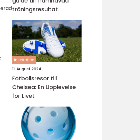
guide till framhävda
serad
träningsresultat
t
inspiration
11. August 2024
Fotbollsresor till
Chelsea: En Upplevelse
för Livet
.