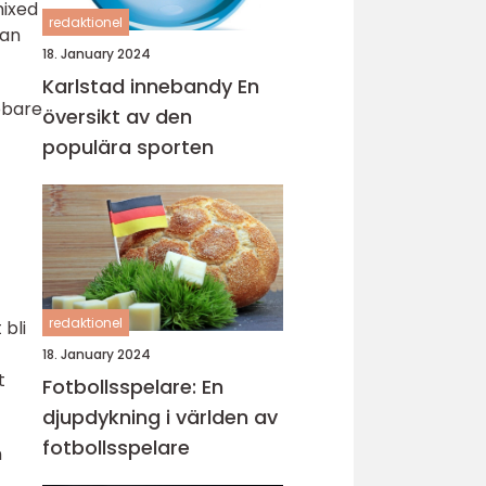
mixed
redaktionel
kan
18. January 2024
Karlstad innebandy En
bbare
översikt av den
populära sporten
redaktionel
 bli
18. January 2024
t
Fotbollsspelare: En
djupdykning i världen av
fotbollsspelare
n