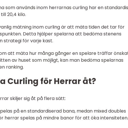
rna som används inom herrarnas curling har en standardi
ll 20,4 kilo.
 vanlig mätning inom curling är att mäta tiden det tar för
kspunkten. Detta hjälper spelarna att bedöma stenens
n strategi för varje kast.
enom att mäta hur många gånger en spelare träffar önska
mitten av huset som möjligt, kan man bedöma spelarnas
en ranking.
ka Curling för Herrar åt?
ar skiljer sig åt på flera sätt:
ng spelas på en standardiserad bana, medan mixed doubles
ör herrar spelas på mindre banor för att öka intensiteten