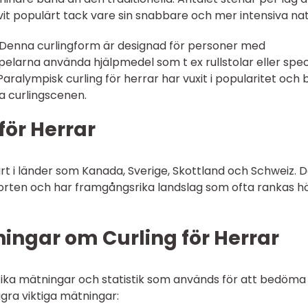
vit populärt tack vare sin snabbare och mer intensiva nat
r: Denna curlingform är designad för personer med
pelarna använda hjälpmedel som t ex rullstolar eller spec
aralympisk curling för herrar har vuxit i popularitet och bl
la curlingscenen.
för Herrar
ärt i länder som Kanada, Sverige, Skottland och Schweiz. 
porten och har framgångsrika landslag som ofta rankas h
ingar om Curling för Herrar
cifika mätningar och statistik som används för att bedöma
gra viktiga mätningar: