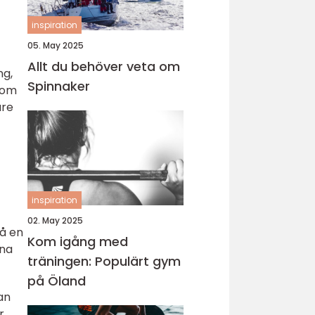
inspiration
05. May 2025
Allt du behöver veta om
ng,
Spinnaker
som
are
inspiration
02. May 2025
på en
Kom igång med
rna
träningen: Populärt gym
på Öland
an
r