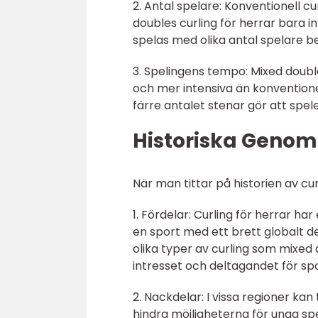
2. Antal spelare: Konventionell c
doubles curling för herrar bara i
spelas med olika antal spelare b
3. Spelingens tempo: Mixed doubl
och mer intensiva än konventione
färre antalet stenar gör att spel
Historiska Genom
När man tittar på historien av cu
1. Fördelar: Curling för herrar har
en sport med ett brett globalt d
olika typer av curling som mixed 
intresset och deltagandet för sp
2. Nackdelar: I vissa regioner kan
hindra möjligheterna för unga sp