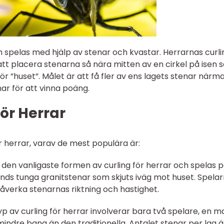
 spelas med hjälp av stenar och kvastar. Herrarnas curli
tt placera stenarna så nära mitten av en cirkel på isen 
för ”huset”. Målet är att få fler av ens lagets stenar närm
r för att vinna poäng.
för Herrar
ör herrar, varav de mest populära är:
är den vanligaste formen av curling för herrar och spelas 
änds tunga granitstenar som skjuts iväg mot huset. Spela
åverka stenarnas riktning och hastighet.
yp av curling för herrar involverar bara två spelare, en m
indre bana än den traditionella. Antalet stenar per lag ä