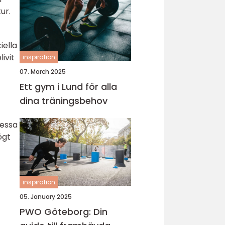
ur.
iella
ivit
inspiration
07. March 2025
Ett gym i Lund för alla
dina träningsbehov
Dessa
ögt
inspiration
05. January 2025
PWO Göteborg: Din