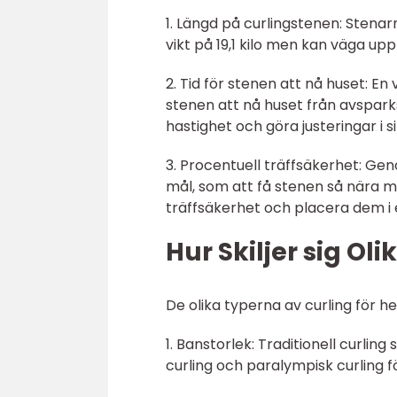
1. Längd på curlingstenen: Stena
vikt på 19,1 kilo men kan väga upp ti
2. Tid för stenen att nå huset: En
stenen att nå huset från avspar
hastighet och göra justeringar i si
3. Procentuell träffsäkerhet: G
mål, som att få stenen så nära 
träffsäkerhet och placera dem i 
Hur Skiljer sig Oli
De olika typerna av curling för herr
1. Banstorlek: Traditionell curli
curling och paralympisk curling f