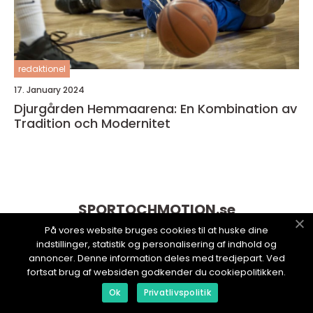
redaktionel
17. January 2024
Djurgården Hemmaarena: En Kombination av
Tradition och Modernitet
SPORTOCHMOTION.
se
På vores website bruges cookies til at huske dine
indstillinger, statistik og personalisering af indhold og
annoncer. Denne information deles med tredjepart. Ved
fortsat brug af websiden godkender du cookiepolitikken.
Ok
Privatlivspolitik