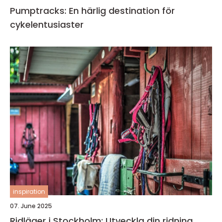
Pumptracks: En härlig destination för
cykelentusiaster
inspiration
07. June 2025
Ridläger i Stockholm: Utveckla din ridning