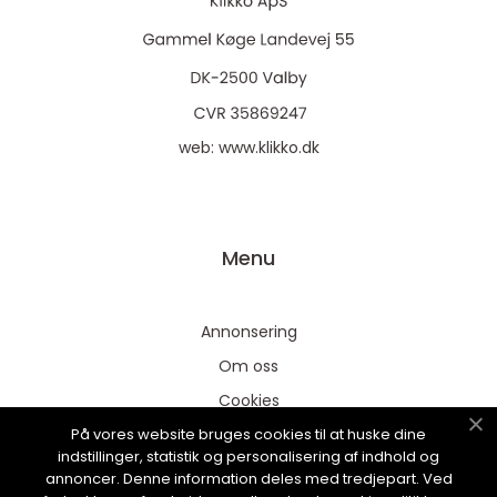
web:
www.klikko.dk
Menu
Annonsering
Om oss
Cookies
På vores website bruges cookies til at huske dine
Kontakta oss
indstillinger, statistik og personalisering af indhold og
Sitemap
annoncer. Denne information deles med tredjepart. Ved