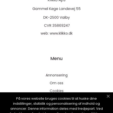
web:
www.klikko.dk
Menu
Annonsering
Om oss
Cookies
På vores website bruges cookies til at huske dine
Kontakta oss
indstillinger, statistik og personalisering af indhold og
Sitemap
annoncer. Denne information deles med tredjepart. Ved